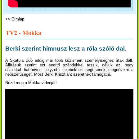
>>
Címlap
TV2 - Mokka
Berki szerint himnusz lesz a róla szóló dal.
A Skatula Duó eddig már több közismert személyiséghez írtak dalt.
Állításuk szerint ezt segítő szándékkel teszik, céljuk az, hogy
dalaikkal hátrányos helyzetű celebeknek segítsenek megnövelni a
népszerűségét. Most Berki Krisztiánt szeretnék támogatni.
Nézd meg a Mokka videóját!