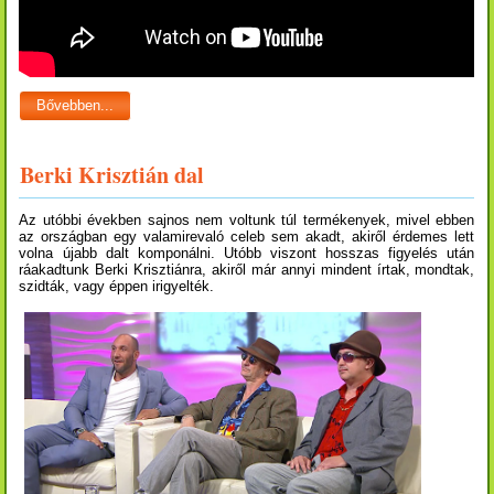
Bővebben...
Berki Krisztián dal
Az utóbbi években sajnos nem voltunk túl termékenyek, mivel ebben
az országban egy valamirevaló celeb sem akadt, akiről érdemes lett
volna újabb dalt komponálni. Utóbb viszont hosszas figyelés után
ráakadtunk Berki Krisztiánra, akiről már annyi mindent írtak, mondtak,
szidták, vagy éppen irigyelték.